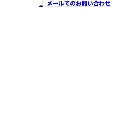
メールでのお問い合わせ
ホーム
業務案内
施工実績
採用情報
会社概要
BLOG
お問い合わせ
合同会社結城工業
〒983-0003
宮城県仙台市宮城野区岡田上岡田52
Googleマップで確認する
TEL：022-352-0057 / FAX：022-762-5819